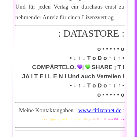
Und für jeden Verlag ein durchaus ernst zu
nehmender Anreiz für einen Lizenzvertrag.
: DATASTORE :
o • • • • • o
• ↓ ↑ ↓ T o D o ↑ ↓ ↑ •
COMPÁRTELO.
SHARE ¡ T !
|
JA ! T E I L E N ! Und auch Verteilen !
• ↓ ↑ ↓ T o D o ↑ ↓ ↑ •
o • • • • • o
Meine Kontaktangaben :
www.citizennet.de
:
•
·
T
y
p
i
n
g
a
c
t
o
r
·
•
@
•
·
R
e
g
i
o
W
I
R
-
G
l
o
b
a
l
W
E
·
•