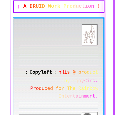
¡ 
A
D
R
U
I
D
W
o
r
k
P
r
o
d
u
c
t
i
o
n
!
:
Copyleft
:
H
i
s
@
p
r
o
d
u
c
t
T
b
y
<
j
o
y
<
i
n
c
.
P
r
o
d
u
c
e
d
f
o
r
T
h
e
R
a
i
n
b
o
w
E
n
t
e
r
t
a
i
n
m
e
n
t.