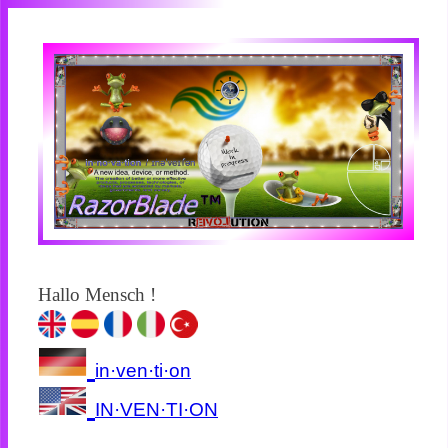
Hallo Mensch !
in·ven·ti·on
IN·VEN·TI·ON