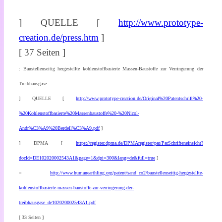
] QUELLE [
http://www.prototype-
creation.de/press.htm
]
[ 37 Seiten ]
: Baustellenseitig hergestellte kohlenstoffbasierte Massen-Baustoffe zur Verringerung der
Treibhausgase :
] QUELLE [
http://www.prototype-creation.de/Original%20Patentschrift%20-
%20Kohlenstoffbasierte%20Massenbaustoffe%20-%20Nicol-
Andr%C3%A9%20Berdell%C3%A9.pdf
]
] DPMA [
https://register.dpma.de/DPMAregister/pat/PatSchrifteneinsicht?
docId=DE102020002543A1&page=1&dpi=300&lang=de&full=true
]
=
http://www.humanearthling.org/patent/sand_co2/baustellenseitig-hergestellte-
kohlenstoffbasierte-massen-baustoffe-zur-verringerung-der-
treibhausgase_de102020002543A1.pdf
[ 33 Seiten ]