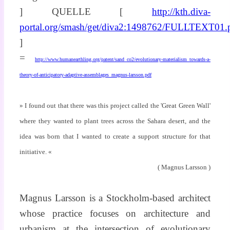
] QUELLE [
http://kth.diva-
portal.org/smash/get/diva2:1498762/FULLTEXT01.
]
=
http://www.humanearthling.org/patent/sand_co2/evolutionary-materialism_towards-a-
theory-of-anticipatory-adaptive-assemblages_magnus-larsson.pdf
» I found out that there was this project called the 'Great Green Wall'
where they wanted to plant trees across the Sahara desert, and the
idea was born that I wanted to create a support structure for that
initiative. «
( Magnus Larsson )
Magnus Larsson is a Stockholm-based architect
whose practice focuses on architecture and
urbanism at the intersection of evolutionary