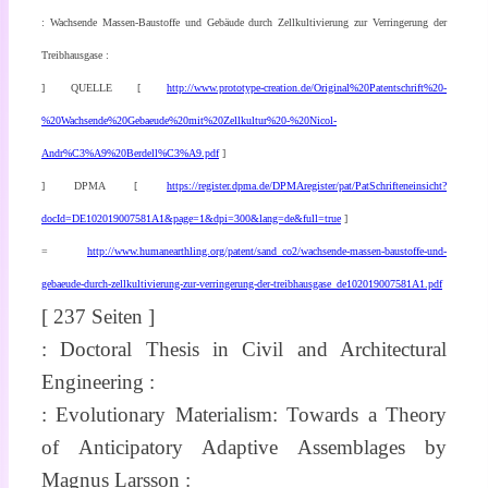
: Wachsende Massen-Baustoffe und Gebäude durch Zellkultivierung zur Verringerung der
Treibhausgase :
] QUELLE [
http://www.prototype-creation.de/Original%20Patentschrift%20-
%20Wachsende%20Gebaeude%20mit%20Zellkultur%20-%20Nicol-
Andr%C3%A9%20Berdell%C3%A9.pdf
]
] DPMA [
https://register.dpma.de/DPMAregister/pat/PatSchrifteneinsicht?
docId=DE102019007581A1&page=1&dpi=300&lang=de&full=true
]
=
http://www.humanearthling.org/patent/sand_co2/wachsende-massen-baustoffe-und-
gebaeude-durch-zellkultivierung-zur-verringerung-der-treibhausgase_de102019007581A1.pdf
[ 237 Seiten ]
: Doctoral Thesis in Civil and Architectural
Engineering :
: Evolutionary Materialism: Towards a Theory
of Anticipatory Adaptive Assemblages by
Magnus Larsson :