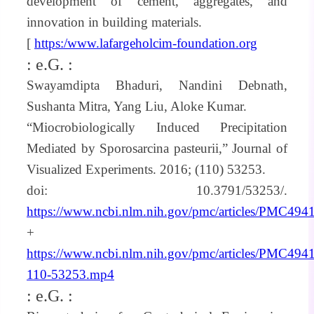
development of cement, aggregates, and
innovation in building materials.
[
https:/www.lafargeholcim-foundation.org
: e.G. :
Swayamdipta Bhaduri, Nandini Debnath,
Sushanta Mitra, Yang Liu, Aloke Kumar.
“Miocrobiologically Induced Precipitation
Mediated by Sporosarcina pasteurii,” Journal of
Visualized Experiments. 2016; (110) 53253.
doi: 10.3791/53253/.
https://www.ncbi.nlm.nih.gov/pmc/articles/PMC494
+
https://www.ncbi.nlm.nih.gov/pmc/articles/PMC4941
110-53253.mp4
: e.G. :